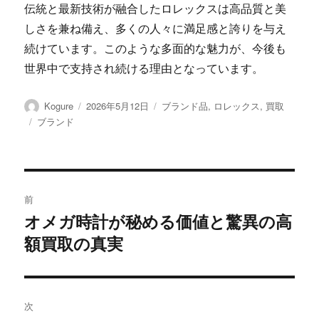
伝統と最新技術が融合したロレックスは高品質と美
しさを兼ね備え、多くの人々に満足感と誇りを与え
続けています。このような多面的な魅力が、今後も
世界中で支持され続ける理由となっています。
投
投
カ
Kogure
2026年5月12日
ブランド品
,
ロレックス
,
買取
稿
稿
テ
タ
ブランド
者
日:
ゴ
グ
リ
ー
投
前
稿
オメガ時計が秘める価値と驚異の高
前
額買取の真実
の
ナ
投
ビ
稿:
ゲ
次