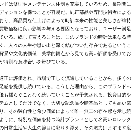
ンドは修理やメンテナンス体制も充実しているため、長期間に
ディションを保つことが容易だ。純正部品や専門技術者による
おり、高品質な仕上げによって時計本来の性能と美しさが維持
買取価格に良い影響を与える要因となっており、ユーザー満足
ている。総じて言えることは、このブランドの時計は単なる時
く、人々の人生や思い出と深く結びついた存在であるというこ
背景や文化的価値、美学的観点から見ても高い評価を受けてお
が特別な意味合いを帯びている。
適正に評価され、市場で正しく流通していることから、多くの
足感を提供し続けている。こうした理由から、このブランドへ
後も揺らぐことなく続いていくことが予想される。投資目的や
テムとしてだけでなく、大切な記念品や贈答品としても高い需
り、その独自性と希少価値によって唯一無二の存在感を示し続
ように、特別な価値を持つ時計ブランドとして名高いロレック
の日常生活や人生の節目に彩りを添え、その魅力はますます広