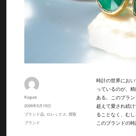
時計の世界におい
っているのが、精
投
Kogure
ある。このブラン
稿
投
2026年5月15日
超えて愛され続け
者
稿
カ
ブランド品
,
ロレックス
,
買取
ることなく、むし
日:
テ
タ
ブランド
このブランドの時
ゴ
グ
リ