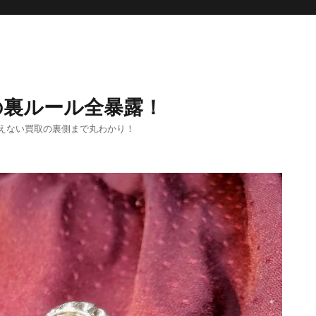
の裏ルール全暴露！
えない買取の裏側まで丸わかり！