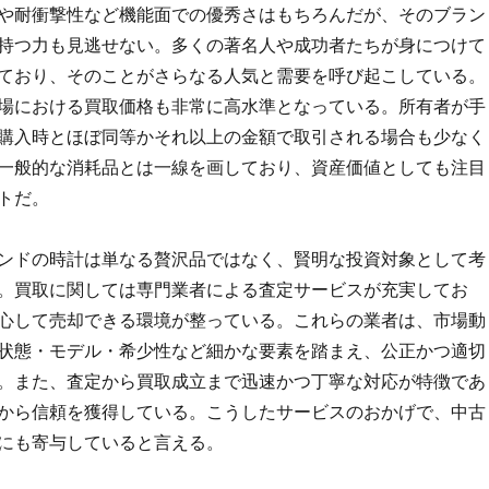
や耐衝撃性など機能面での優秀さはもちろんだが、そのブラン
持つ力も見逃せない。多くの著名人や成功者たちが身につけて
ており、そのことがさらなる人気と需要を呼び起こしている。
場における買取価格も非常に高水準となっている。所有者が手
購入時とほぼ同等かそれ以上の金額で取引される場合も少なく
一般的な消耗品とは一線を画しており、資産価値としても注目
トだ。
ンドの時計は単なる贅沢品ではなく、賢明な投資対象として考
。買取に関しては専門業者による査定サービスが充実してお
心して売却できる環境が整っている。これらの業者は、市場動
状態・モデル・希少性など細かな要素を踏まえ、公正かつ適切
。また、査定から買取成立まで迅速かつ丁寧な対応が特徴であ
から信頼を獲得している。こうしたサービスのおかげで、中古
にも寄与していると言える。